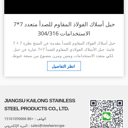
7*7 حبل أسلاك الفولاذ المقاوم للصدأ متعدد
الاستخدامات 304/316
7 × 7 حبل أسلاك الفولاذ المقاوم للصدأ مقدمة عن المنتج نظرة
عامة: حبل الأسلاك الفولاذي المقاوم للصدأ 7×7 عبارة عن حبل
سلكي متعدد الاستخدامات ومتين ومرن مصنوع من سبعة خيوط،
يحتوي كل منها على سبعة أسلاك ...
انظر التفاصيل
JIANGSU KAILONG STAINLESS
STEEL PRODUCTS CO., LTD.
الهاتف：+86-15161050666
البريد الإلكتروني：sales@steelwirerope-