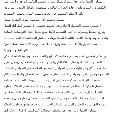
المقاوم للصدأ عالية الأداء متنوعًا بشكل متزايد. تتطلب المكسرات قدرة أعلى على
التكيف في البيئات ذات درجات الحرارة العالية والمنخفضة والتآكل الشديد، مما يؤدي
إلى الابتكار المستمر في أبحاث وتطوير المواد وتحسين العمليات.
تصميم وتحسين أداء صواميل الفولاذ المقاوم للصدأ
لا يتضمن تصميم الصمولة الأبعاد ودقة الخيوط فحسب، بل يتضمن أيضًا أداء القفل
وتوزيع الضغط وسهولة التركيب. التصميم الأمثل يمنع بشكل فعال التوصيلات السائبة
وتلف الخيوط وفشل التعب. بالنسبة لسيناريوهات التطبيق المختلفة، تتطلب المعلمات
مثل سمك الجوز والأبعاد السداسية ونوع الخيط حسابًا ومحاكاة دقيقة لضمان القوة
الهيكلية والموثوقية.
وينعكس تحسين الأداء أيضًا في معالجة الأسطح والتصميمات الوظيفية الخاصة. يمكن
للمعالجات السطحية مثل الطلاء الكهربائي أو التخميل أو الطلاء أن تزيد من تعزيز
مقاومة التآكل والجماليات. تعمل الصواميل الوظيفية الخاصة، مثل الصواميل المضادة
للفك، وصواميل القفل، وصواميل الحواف، على تحسين سلامة الاتصال والمتانة من خلال
التصميمات الهيكلية المبتكرة، مما يلبي احتياجات السيناريوهات الصناعية المختلفة.
باعتبارها مكونًا أساسيًا في أنظمة التثبيت، تؤثر جودة وأداء صواميل الفولاذ المقاوم
للصدأ بشكل مباشر على سلامة ومتانة المعدات الميكانيكية وهياكل البناء. بدءًا من
اختيار المواد وعمليات التصنيع وحتى تحسين التصميم، تحدد كل خطوة مدى موثوقية
المنتج النهائي. مع التطوير المستمر للبيئات الصناعية، سيصبح تطبيق صواميل الفولاذ
المقاوم للصدأ عالية الأداء في مختلف المجالات أكثر انتشارًا، كما أن ابتكاراتها