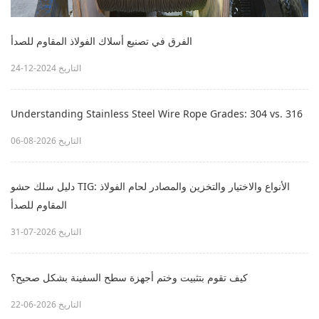
الفرق في تصنيع أسلاك الفولاذ المقاوم للصدأ
التاريخ 2024-12-24
Understanding Stainless Steel Wire Rope Grades: 304 vs. 316
التاريخ 2026-08-06
دليل سلك حشو TIG: الأنواع والاختيار والتخزين والمصادر لحام الفولاذ
المقاوم للصدأ
التاريخ 2026-07-31
كيف تقوم بتثبيت وختم أجهزة سطح السفينة بشكل صحيح؟
التاريخ 2026-06-22