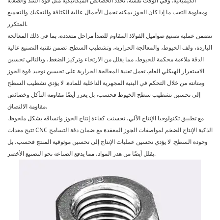
الكيميائية. وفي الوقت نفسه، تحدد الخصائص الميكانيكية مثل قوة الشد والصلابة
ومقاومة التعب ما إذا كان الجوز يمكنه تحمل الأحمال عالية الكثافة والتفكيك والتجميع
المتكرر.
تتضمن عملية تصنيع صواميل الفولاذ المقاوم للصدأ مراحل متعددة، بما في ذلك المعالجة
الباردة، ولف الخيوط، والمعالجة الحرارية، وتشطيب السطح. تضمن تقنية التصنيع عالية
الدقة ملاءمة محكمة للخيوط، مما يقلل من الارتخاء وتركيز الضغط، وبالتالي تحسين
الاستقرار الهيكلي العام. تعمل تقنية المعالجة الحرارية على تحسين توحيد قوة الجوز
ومتانته من خلال التحكم في البنية المجهرية الداخلية للمادة. لا يؤدي تشطيب السطح
إلى تحسين تشطيب سطح الخيوط فحسب، بل يعزز أيضًا مقاومة التآكل وخصائص
مقاومة الالتصاق.
مع تطبيق تكنولوجيا الإنتاج الآلي، تحسنت كفاءة إنتاج الجوز واتساقه بشكل ملحوظ.
تتيح معدات CNC الذكية الإنتاج الضخم لمواصفات الجوز المعقدة مع ضمان دقة التسامح
وجودة السطح. لا يؤدي تحسين عمليات الإنتاج إلى تحسين موثوقية المنتج فحسب، بل
يقلل أيضًا من هدر المواد، مما يدفع الصناعة نحو التصنيع الأخضر.