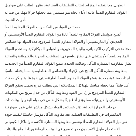
الطويل. مع التعقيد المتزايد لبيئات التطبيقات الصناعية، يظهر الطلب على صواميل
الفولاذ المقاوم للصدأ عالية الأداء اتجاه نمو مستمر، مما يجعلها جزءًا مهمًا من صناعة
أدوات التثبيت.
خصائص المواد من المكسرات الفولاذ المقاوم للصدأ
تُصنع صواميل الفولاذ المقاوم للصدأ عادةً من الفولاذ المقاوم للصدأ الأوستنيتي أو
الحديدي أو المارتنسيتي أو الفولاذ المقاوم للصدأ المزدوج. هذه المواد لها خصائص
مختلفة في التركيب الكيميائي، والبنية المجهرية، والخواص الميكانيكية. يستخدم الفولاذ
المقاوم للصدأ الأوستنيتي على نطاق واسع في الصناعات البحرية والكيميائية والغذائية
نظرًا لمقاومته الممتازة للتآكل وصلابته الجيدة. يتمتع الفولاذ المقاوم للصدأ من الحديديك
بمقاومة ممتازة للتآكل الناتج عن الإجهاد والخصائص المغناطيسية، مما يجعله مناسبًا
لبيئات صناعية محددة. يتمتع الفولاذ المقاوم للصدأ المارتنسيتي بقوة عالية ولكن صلابته
أقل قليلاً، مما يجعله مناسبًا للهياكل الميكانيكية التي تتطلب قدرة تحمل. يحقق الفولاذ
المقاوم للصدأ المزدوج توازنًا بين القوة ومقاومة التآكل من خلال مزيج من المكونات
الأوستنيتي والفيريتيك، مما يؤدي أداءً جيدًا بشكل خاص في مياه البحر والبيئات ذات
درجات الحرارة العالية. تؤثر خصائص المواد بشكل مباشر على عمر وموثوقية
المكسرات في التطبيقات العملية. تعد مقاومة التآكل مؤشرًا حاسمًا لتقييم جودة
صواميل الفولاذ المقاوم للصدأ؛ وتضمن مقاومتها الممتازة للأكسدة والتآكل الكيميائي
الاستخدام طويل الأمد دون حدوث ضرر في البيئات الرطبة ورذاذ الملح والبيئات